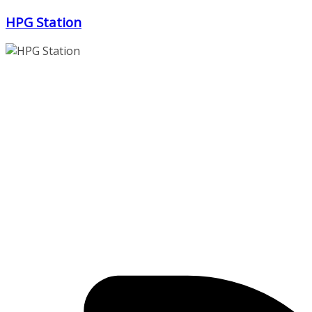
Zum
HPG Station
Inhalt
springen