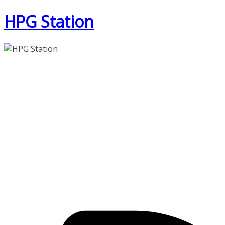
Zum
HPG Station
Inhalt
springen