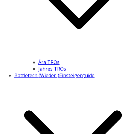
Ära TROs
Jahres TROs
Battletech (Wieder-)Einsteigerguide