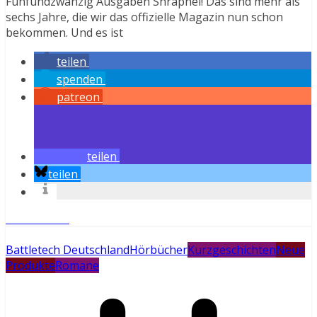
Fünfundzwanzig Ausgaben Shrapnel! Das sind mehr als
sechs Jahre, die wir das offizielle Magazin nun schon
bekommen. Und es ist
teilen
spenden
patreon
teilen
teilen
Weiterlesen
Battletech Deutschland
Hörbücher
Kurzgeschichten
Neue
Produkte
Romane