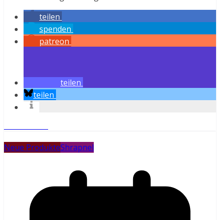
teilen
spenden
patreon
teilen
teilen
Weiterlesen
Neue Produkte
Shrapnel