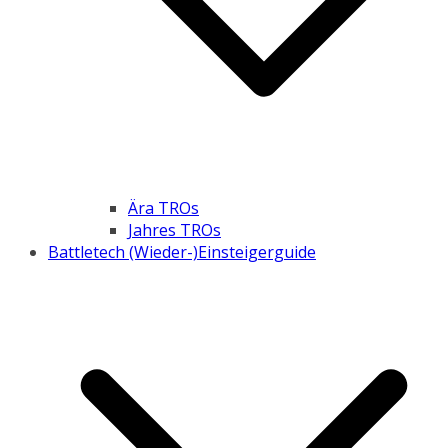
Ära TROs
Jahres TROs
Battletech (Wieder-)Einsteigerguide