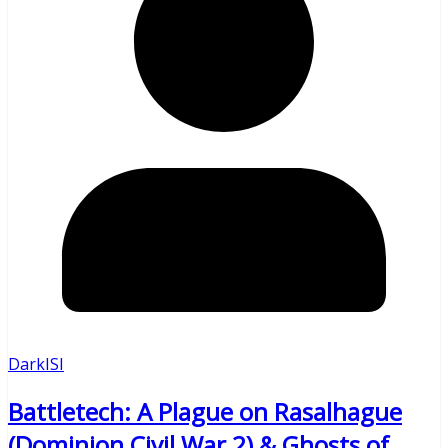
DarkISI
Battletech: A Plague on Rasalhague
(Dominion Civil War 2) & Ghosts of