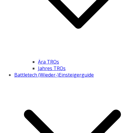
Ära TROs
Jahres TROs
Battletech (Wieder-)Einsteigerguide