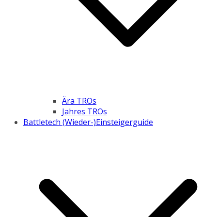
Ära TROs
Jahres TROs
Battletech (Wieder-)Einsteigerguide