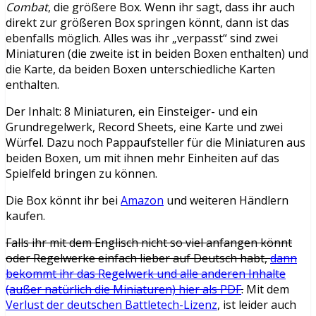
Combat
, die größere Box. Wenn ihr sagt, dass ihr auch
direkt zur größeren Box springen könnt, dann ist das
ebenfalls möglich. Alles was ihr „verpasst“ sind zwei
Miniaturen (die zweite ist in beiden Boxen enthalten) und
die Karte, da beiden Boxen unterschiedliche Karten
enthalten.
Der Inhalt: 8 Miniaturen, ein Einsteiger- und ein
Grundregelwerk, Record Sheets, eine Karte und zwei
Würfel. Dazu noch Pappaufsteller für die Miniaturen aus
beiden Boxen, um mit ihnen mehr Einheiten auf das
Spielfeld bringen zu können.
Die Box könnt ihr bei
Amazon
und weiteren Händlern
kaufen.
Falls ihr mit dem Englisch nicht so viel anfangen könnt
oder Regelwerke einfach lieber auf Deutsch habt,
dann
bekommt ihr das Regelwerk und alle anderen Inhalte
(außer natürlich die Miniaturen) hier als PDF
.
Mit dem
Verlust der deutschen Battletech-Lizenz
, ist leider auch