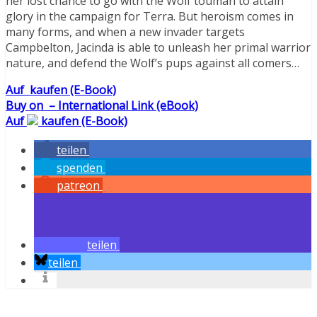
her lost chance to go with the Wolf touman to attain
glory in the campaign for Terra. But heroism comes in
many forms, and when a new invader targets
Campbelton, Jacinda is able to unleash her primal warrior
nature, and defend the Wolf’s pups against all comers…
Auf
kaufen (E-Book)
Buy on
– International Link (eBook)
Auf
kaufen (E-Book)
teilen
spenden
patreon
teilen
teilen