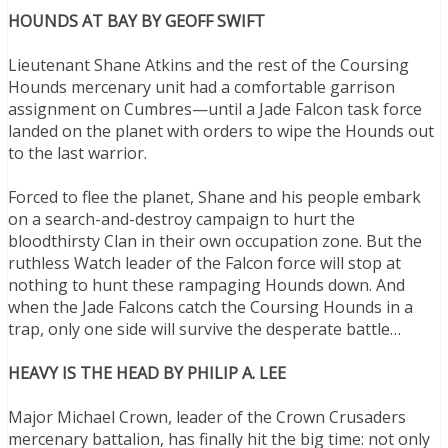
HOUNDS AT BAY BY GEOFF SWIFT
Lieutenant Shane Atkins and the rest of the Coursing
Hounds mercenary unit had a comfortable garrison
assignment on Cumbres—until a Jade Falcon task force
landed on the planet with orders to wipe the Hounds out
to the last warrior.
Forced to flee the planet, Shane and his people embark
on a search-and-destroy campaign to hurt the
bloodthirsty Clan in their own occupation zone. But the
ruthless Watch leader of the Falcon force will stop at
nothing to hunt these rampaging Hounds down. And
when the Jade Falcons catch the Coursing Hounds in a
trap, only one side will survive the desperate battle…
HEAVY IS THE HEAD BY PHILIP A. LEE
Major Michael Crown, leader of the Crown Crusaders
mercenary battalion, has finally hit the big time: not only