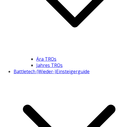
Ära TROs
Jahres TROs
Battletech (Wieder-)Einsteigerguide