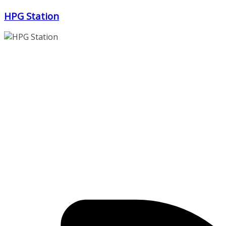
Zum
HPG Station
Inhalt
springen