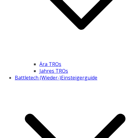
Ära TROs
Jahres TROs
Battletech (Wieder-)Einsteigerguide