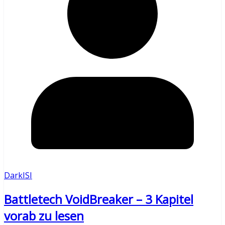
DarkISI
Battletech VoidBreaker – 3 Kapitel
vorab zu lesen