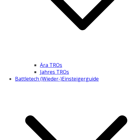
Ära TROs
Jahres TROs
Battletech (Wieder-)Einsteigerguide