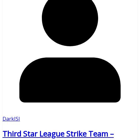
DarkISI
Third Star League Strike Team –