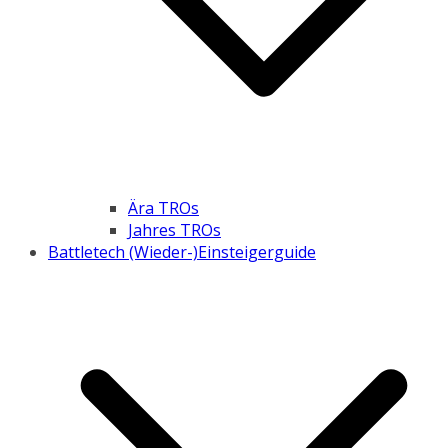
Ära TROs
Jahres TROs
Battletech (Wieder-)Einsteigerguide