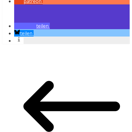
patreon
teilen
teilen