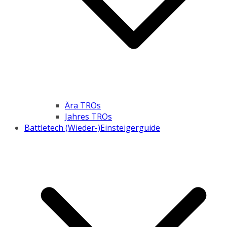
Ära TROs
Jahres TROs
Battletech (Wieder-)Einsteigerguide