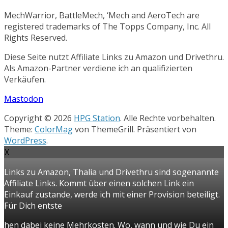
MechWarrior, BattleMech, ‘Mech and AeroTech are
registered trademarks of The Topps Company, Inc. All
Rights Reserved.
Diese Seite nutzt Affiliate Links zu Amazon und Drivethru.
Als Amazon-Partner verdiene ich an qualifizierten
Verkäufen.
Mastodon
Copyright © 2026
HPG Station
. Alle Rechte vorbehalten.
Theme:
ColorMag
von ThemeGrill. Präsentiert von
WordPress
.
X
Links zu Amazon, Thalia und Drivethru sind sogenannte
Affiliate Links. Kommt über einen solchen Link ein
Einkauf zustande, werde ich mit einer Provision beteiligt.
Für Dich entste
hen dabei keine Mehrkosten. Wo, wann und wie Du ein