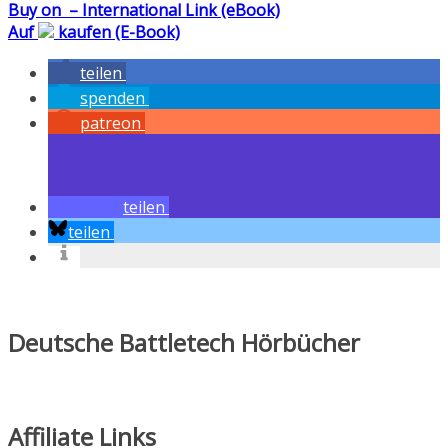
Buy on
– International Link (eBook)
Auf
kaufen (E-Book)
teilen
spenden
patreon
teilen
teilen
Deutsche Battletech Hörbücher
Affiliate Links