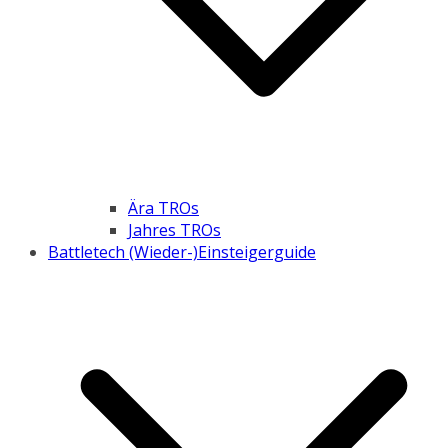
Ära TROs
Jahres TROs
Battletech (Wieder-)Einsteigerguide