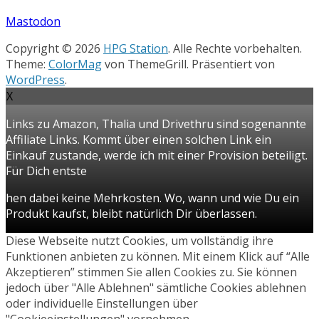
Mastodon
Copyright © 2026
HPG Station
. Alle Rechte vorbehalten.
Theme:
ColorMag
von ThemeGrill. Präsentiert von
WordPress
.
X
Links zu Amazon, Thalia und Drivethru sind sogenannte
Affiliate Links. Kommt über einen solchen Link ein
Einkauf zustande, werde ich mit einer Provision beteiligt.
Für Dich entste
hen dabei keine Mehrkosten. Wo, wann und wie Du ein
Produkt kaufst, bleibt natürlich Dir überlassen.
Diese Webseite nutzt Cookies, um vollständig ihre
Funktionen anbieten zu können. Mit einem Klick auf “Alle
Akzeptieren” stimmen Sie allen Cookies zu. Sie können
jedoch über "Alle Ablehnen" sämtliche Cookies ablehnen
oder individuelle Einstellungen über
"Cookieeinstellungen" vornehmen.