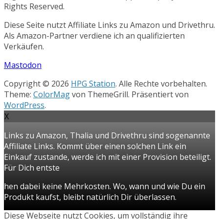
Rights Reserved.
Diese Seite nutzt Affiliate Links zu Amazon und Drivethru.
Als Amazon-Partner verdiene ich an qualifizierten
Verkäufen.
Mastodon
Copyright © 2026
HPG Station
. Alle Rechte vorbehalten.
Theme:
ColorMag
von ThemeGrill. Präsentiert von
WordPress
.
X
Links zu Amazon, Thalia und Drivethru sind sogenannte
Affiliate Links. Kommt über einen solchen Link ein
Einkauf zustande, werde ich mit einer Provision beteiligt.
Für Dich entste
hen dabei keine Mehrkosten. Wo, wann und wie Du ein
Produkt kaufst, bleibt natürlich Dir überlassen.
Diese Webseite nutzt Cookies, um vollständig ihre