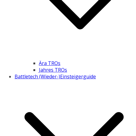
Ära TROs
Jahres TROs
Battletech (Wieder-)Einsteigerguide