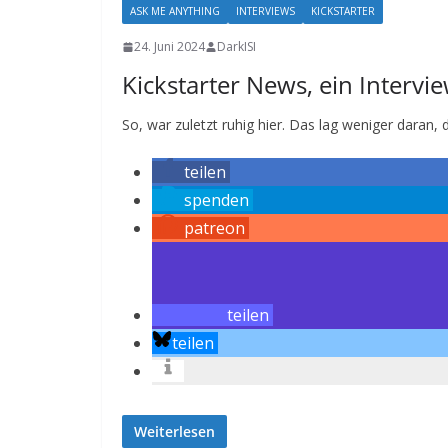
ASK ME ANYTHING
INTERVIEWS
KICKSTARTER
24. Juni 2024
DarkISI
Kickstarter News, ein Interv
So, war zuletzt ruhig hier. Das lag weniger daran, d
teilen
spenden
patreon
teilen
teilen
Weiterlesen