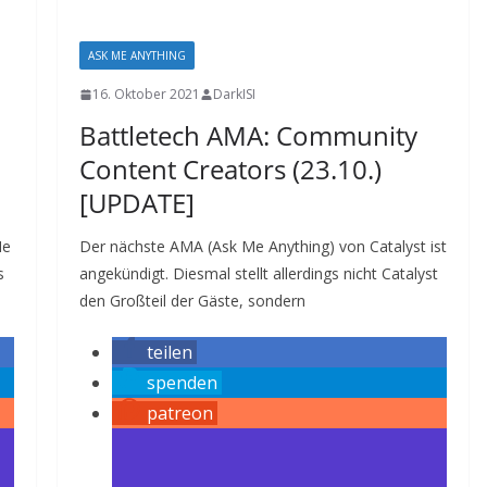
ASK ME ANYTHING
16. Oktober 2021
DarkISI
Battletech AMA: Community
Content Creators (23.10.)
[UPDATE]
Me
Der nächste AMA (Ask Me Anything) von Catalyst ist
s
angekündigt. Diesmal stellt allerdings nicht Catalyst
den Großteil der Gäste, sondern
teilen
spenden
patreon