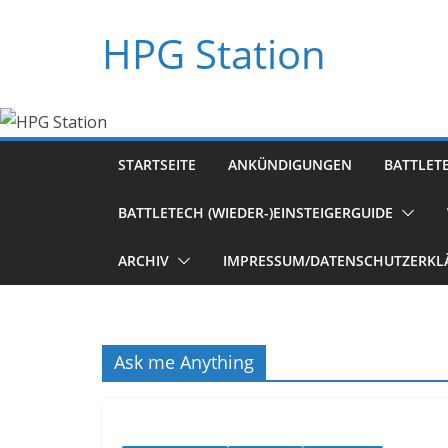
Zum
HPG Station
Inhalt
springen
STARTSEITE
ANKÜNDIGUNGEN
BATTLET
BATTLETECH (WIEDER-)EINSTEIGERGUIDE
ARCHIV
IMPRESSUM/DATENSCHUTZERKL
Ask me Anything