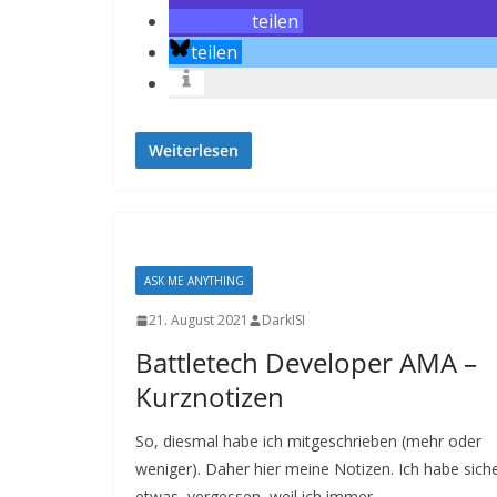
teilen
teilen
Weiterlesen
ASK ME ANYTHING
21. August 2021
DarkISI
Battletech Developer AMA –
Kurznotizen
So, diesmal habe ich mitgeschrieben (mehr oder
weniger). Daher hier meine Notizen. Ich habe sich
etwas vergessen, weil ich immer