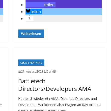
teilen
teilen
Weiterlesen
ASK ME ANYTHING
21. August 2021
DarkISI
Battletech
Directors/Developers AMA
Heute ist wieder ein AMA. Diesmal: Directors und
er
Developers. Wir können also Fragen an Ray Arrastia
(Line Developer), Brent Evans