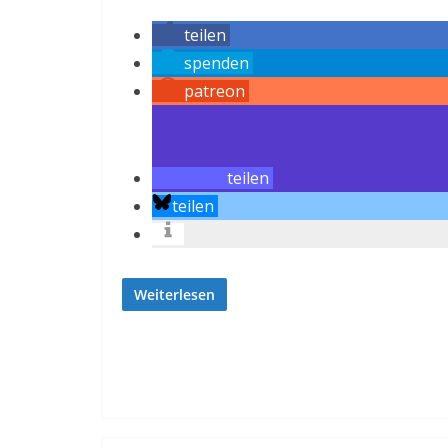
teilen
spenden
patreon
teilen
teilen
Weiterlesen