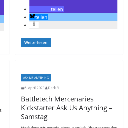
teilen
teilen
Weiterlesen
ASK ME ANYTHING
6. April 2023
DarkISI
Battletech Mercenaries
Kickstarter Ask Us Anything –
t.
Samstag
Nachdem wir gerade einen ziemlich überraschenden