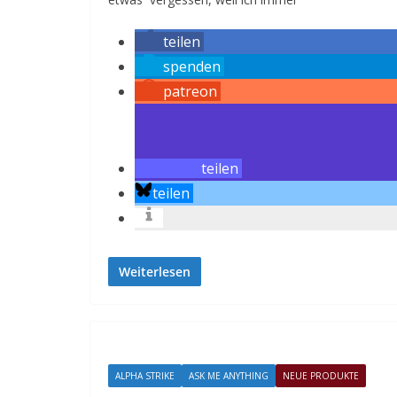
teilen
spenden
patreon
teilen
teilen
Weiterlesen
ALPHA STRIKE
ASK ME ANYTHING
NEUE PRODUKTE