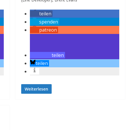
teilen
spenden
patreon
teilen
teilen
Weiterlesen