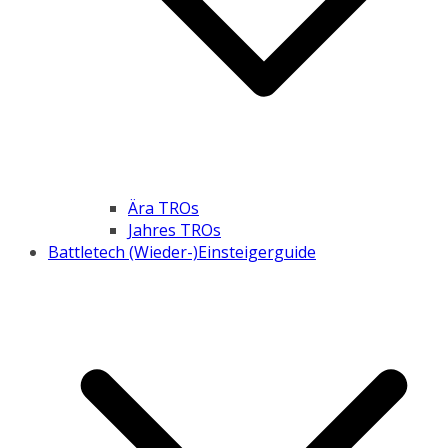
Ära TROs
Jahres TROs
Battletech (Wieder-)Einsteigerguide