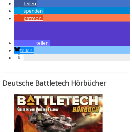
teilen
spenden
patreon
teilen
teilen
Weiterlesen
Deutsche Battletech Hörbücher