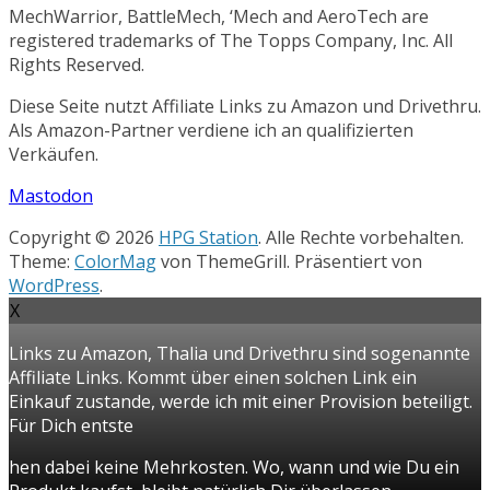
MechWarrior, BattleMech, ‘Mech and AeroTech are
registered trademarks of The Topps Company, Inc. All
Rights Reserved.
Diese Seite nutzt Affiliate Links zu Amazon und Drivethru.
Als Amazon-Partner verdiene ich an qualifizierten
Verkäufen.
Mastodon
Copyright © 2026
HPG Station
. Alle Rechte vorbehalten.
Theme:
ColorMag
von ThemeGrill. Präsentiert von
WordPress
.
X
Links zu Amazon, Thalia und Drivethru sind sogenannte
Affiliate Links. Kommt über einen solchen Link ein
Einkauf zustande, werde ich mit einer Provision beteiligt.
Für Dich entste
hen dabei keine Mehrkosten. Wo, wann und wie Du ein