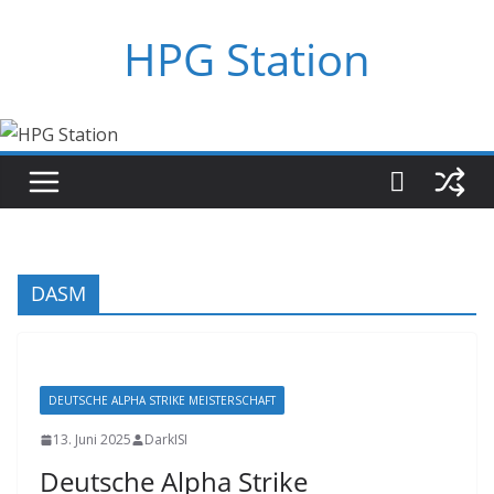
Zum
HPG Station
Inhalt
springen
DASM
DEUTSCHE ALPHA STRIKE MEISTERSCHAFT
13. Juni 2025
DarkISI
Deutsche Alpha Strike