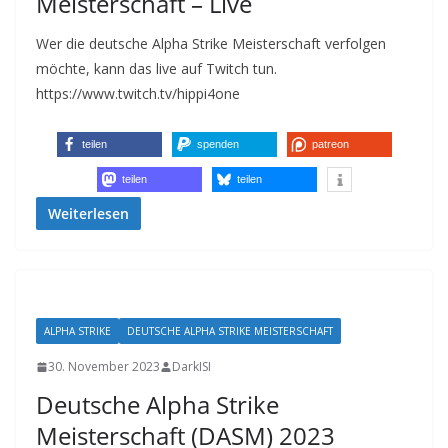
Meisterschaft – Live
Wer die deutsche Alpha Strike Meisterschaft verfolgen
möchte, kann das live auf Twitch tun.
https://www.twitch.tv/hippi4one
teilen
spenden
patreon
teilen
teilen
Weiterlesen
ALPHA STRIKE
DEUTSCHE ALPHA STRIKE MEISTERSCHAFT
30. November 2023
DarkISI
Deutsche Alpha Strike
Meisterschaft (DASM) 2023