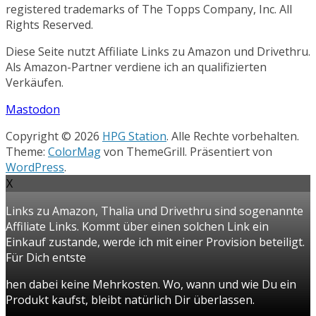
registered trademarks of The Topps Company, Inc. All
Rights Reserved.
Diese Seite nutzt Affiliate Links zu Amazon und Drivethru.
Als Amazon-Partner verdiene ich an qualifizierten
Verkäufen.
Mastodon
Copyright © 2026
HPG Station
. Alle Rechte vorbehalten.
Theme:
ColorMag
von ThemeGrill. Präsentiert von
WordPress
.
X
Links zu Amazon, Thalia und Drivethru sind sogenannte
Affiliate Links. Kommt über einen solchen Link ein
Einkauf zustande, werde ich mit einer Provision beteiligt.
Für Dich entste
hen dabei keine Mehrkosten. Wo, wann und wie Du ein
Produkt kaufst, bleibt natürlich Dir überlassen.