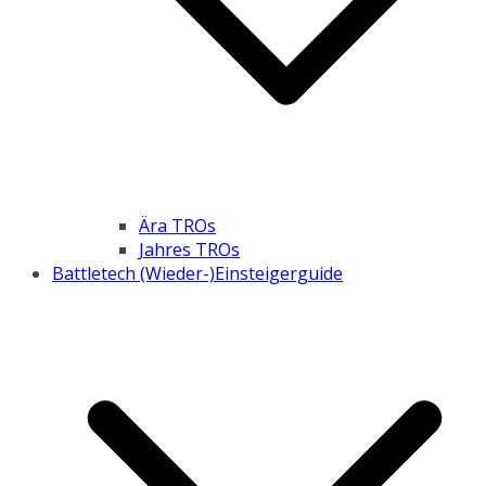
Ära TROs
Jahres TROs
Battletech (Wieder-)Einsteigerguide