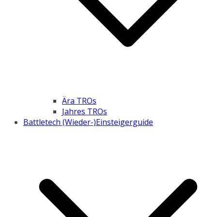
Ära TROs
Jahres TROs
Battletech (Wieder-)Einsteigerguide