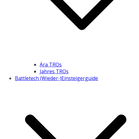
Ära TROs
Jahres TROs
Battletech (Wieder-)Einsteigerguide