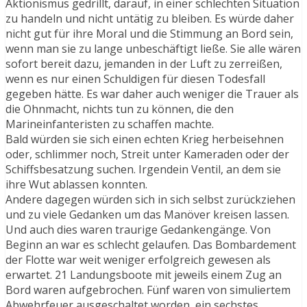
Aktionismus gedrillt, darauf, in einer schlechten Situation
zu handeln und nicht untätig zu bleiben. Es würde daher
nicht gut für ihre Moral und die Stimmung an Bord sein,
wenn man sie zu lange unbeschäftigt ließe. Sie alle wären
sofort bereit dazu, jemanden in der Luft zu zerreißen,
wenn es nur einen Schuldigen für diesen Todesfall
gegeben hätte. Es war daher auch weniger die Trauer als
die Ohnmacht, nichts tun zu können, die den
Marineinfanteristen zu schaffen machte.
Bald würden sie sich einen echten Krieg herbeisehnen
oder, schlimmer noch, Streit unter Kameraden oder der
Schiffsbesatzung suchen. Irgendein Ventil, an dem sie
ihre Wut ablassen konnten.
Andere dagegen würden sich in sich selbst zurückziehen
und zu viele Gedanken um das Manöver kreisen lassen.
Und auch dies waren traurige Gedankengänge. Von
Beginn an war es schlecht gelaufen. Das Bombardement
der Flotte war weit weniger erfolgreich gewesen als
erwartet. 21 Landungsboote mit jeweils einem Zug an
Bord waren aufgebrochen. Fünf waren von simuliertem
Abwehrfeuer ausgeschaltet worden, ein sechstes