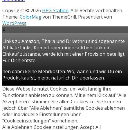
Copyright © 2026
HPG Station
. Alle Rechte vorbehalten.
Theme:
ColorMag
von ThemeGrill. Präsentiert von
WordPress
.
X
Links zu Amazon, Thalia und Drivethru sind sogenannte
Affiliate Links. Kommt über einen solchen Link ein
Einkauf zustande, werde ich mit einer Provision beteiligt.
Für Dich entste
hen dabei keine Mehrkosten. Wo, wann und wie Du ein
Produkt kaufst, bleibt natürlich Dir überlassen.
Diese Webseite nutzt Cookies, um vollständig ihre
Funktionen anbieten zu können. Mit einem Klick auf “Alle
Akzeptieren” stimmen Sie allen Cookies zu. Sie können
jedoch über "Alle Ablehnen" sämtliche Cookies ablehnen
oder individuelle Einstellungen über
"Cookieeinstellungen" vornehmen.
Alle Ablehnen
Cookieeinstellungen
Accept All