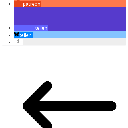
patreon
teilen
teilen