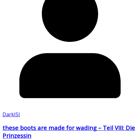
DarkISI
these boots are made for wading – Teil VIII: Die
Prinzessin