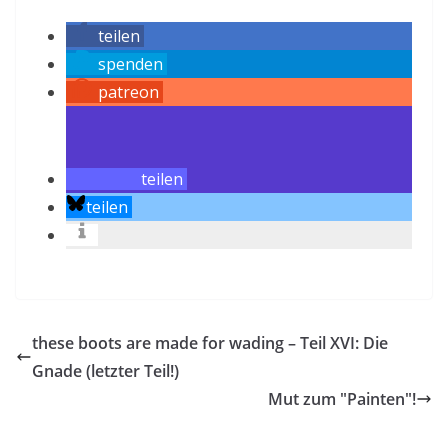
teilen
spenden
patreon
teilen
teilen
these boots are made for wading – Teil XVI: Die
Gnade (letzter Teil!)
Mut zum "Painten"!