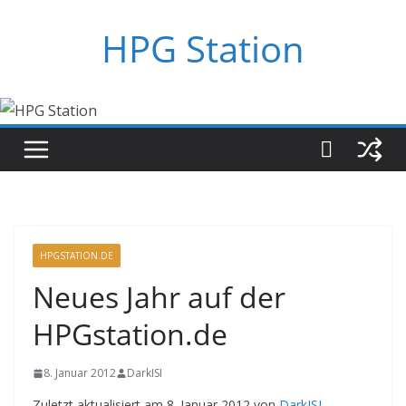
Zum
HPG Station
Inhalt
springen
HPGSTATION.DE
Neues Jahr auf der
HPGstation.de
8. Januar 2012
DarkISI
Zuletzt aktualisiert am 8. Januar 2012 von
DarkISI