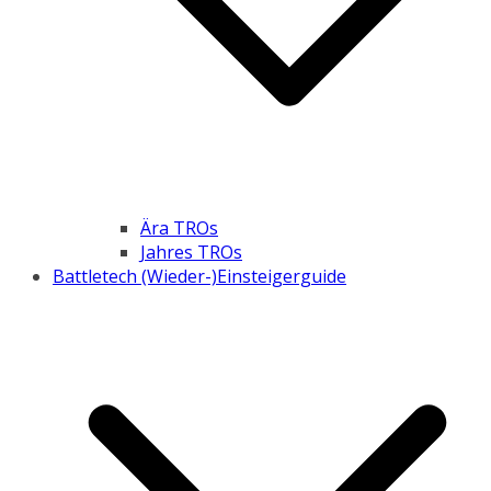
Ära TROs
Jahres TROs
Battletech (Wieder-)Einsteigerguide