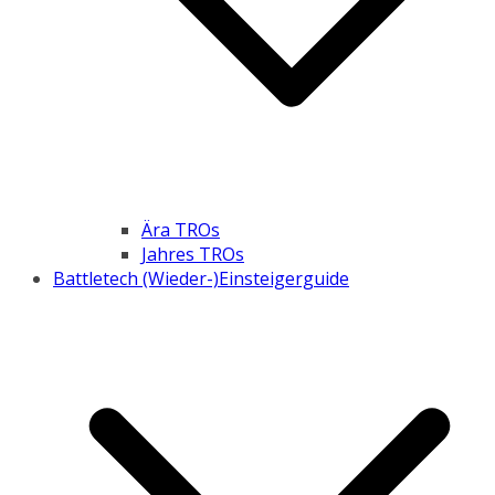
Ära TROs
Jahres TROs
Battletech (Wieder-)Einsteigerguide