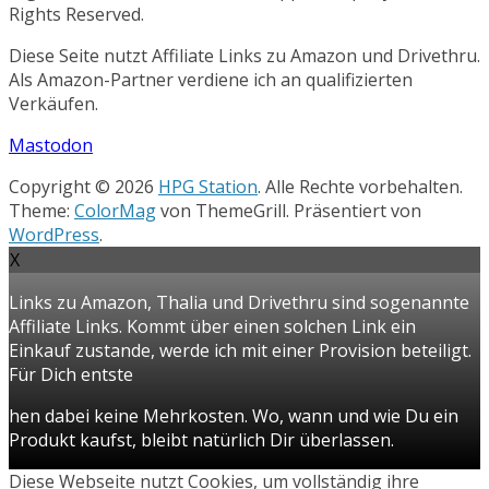
Rights Reserved.
Diese Seite nutzt Affiliate Links zu Amazon und Drivethru.
Als Amazon-Partner verdiene ich an qualifizierten
Verkäufen.
Mastodon
Copyright © 2026
HPG Station
. Alle Rechte vorbehalten.
Theme:
ColorMag
von ThemeGrill. Präsentiert von
WordPress
.
X
Links zu Amazon, Thalia und Drivethru sind sogenannte
Affiliate Links. Kommt über einen solchen Link ein
Einkauf zustande, werde ich mit einer Provision beteiligt.
Für Dich entste
hen dabei keine Mehrkosten. Wo, wann und wie Du ein
Produkt kaufst, bleibt natürlich Dir überlassen.
Diese Webseite nutzt Cookies, um vollständig ihre