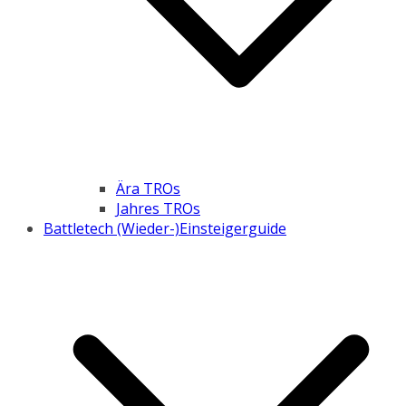
Ära TROs
Jahres TROs
Battletech (Wieder-)Einsteigerguide