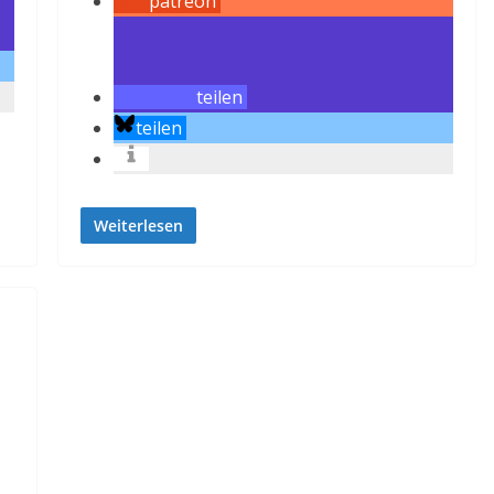
patreon
teilen
teilen
Weiterlesen