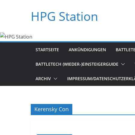
Zum
HPG Station
Inhalt
springen
STARTSEITE
ANKÜNDIGUNGEN
BATTLET
BATTLETECH (WIEDER-)EINSTEIGERGUIDE
ARCHIV
IMPRESSUM/DATENSCHUTZERKL
Kerensky Con