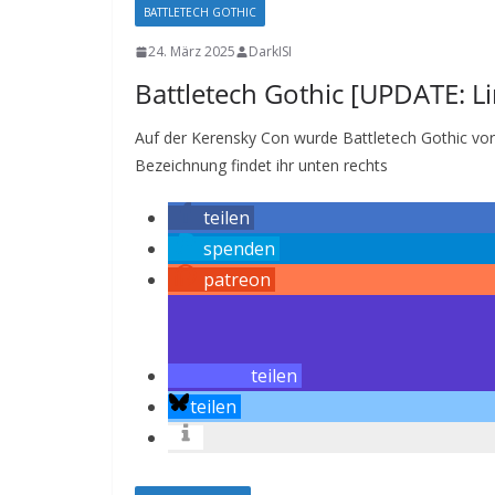
BATTLETECH GOTHIC
24. März 2025
DarkISI
Battletech Gothic [UPDATE: L
Auf der Kerensky Con wurde Battletech Gothic vorge
Bezeichnung findet ihr unten rechts
teilen
spenden
patreon
teilen
teilen