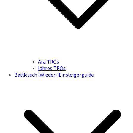
Ära TROs
Jahres TROs
Battletech (Wieder-)Einsteigerguide