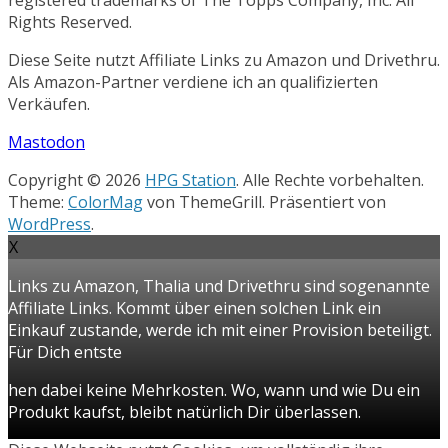
Rights Reserved.
Diese Seite nutzt Affiliate Links zu Amazon und Drivethru.
Als Amazon-Partner verdiene ich an qualifizierten
Verkäufen.
Mastodon
Copyright © 2026
HPG Station
. Alle Rechte vorbehalten.
Theme:
ColorMag
von ThemeGrill. Präsentiert von
WordPress
.
X
Links zu Amazon, Thalia und Drivethru sind sogenannte
Affiliate Links. Kommt über einen solchen Link ein
Einkauf zustande, werde ich mit einer Provision beteiligt.
Für Dich entste
hen dabei keine Mehrkosten. Wo, wann und wie Du ein
Produkt kaufst, bleibt natürlich Dir überlassen.