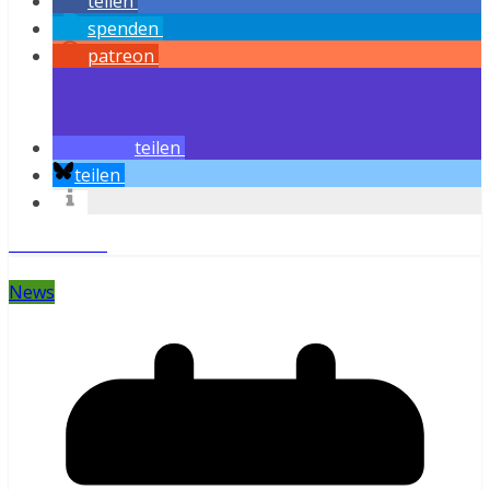
teilen
spenden
patreon
teilen
teilen
Weiterlesen
News