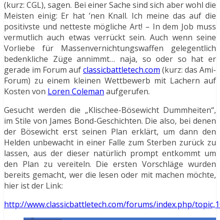
(kurz: CGL), sagen. Bei einer Sache sind sich aber wohl die
Meisten einig: Er hat ’nen Knall. Ich meine das auf die
positivste und netteste mögliche Art! – In dem Job muss
vermutlich auch etwas verrückt sein. Auch wenn seine
Vorliebe für Massenvernichtungswaffen gelegentlich
bedenkliche Züge annimmt… naja, so oder so hat er
gerade im Forum auf
classicbattletech.com
(kurz: das Ami-
Forum) zu einem kleinen Wettbewerb mit Lachern auf
Kosten von
Loren Coleman
aufgerufen.
Gesucht werden die „Klischee-Bösewicht Dummheiten“,
im Stile von James Bond-Geschichten. Die also, bei denen
der Bösewicht erst seinen Plan erklärt, um dann den
Helden unbewacht in einer Falle zum Sterben zurück zu
lassen, aus der dieser natürlich prompt entkommt um
den Plan zu vereiteln. Die ersten Vorschläge wurden
bereits gemacht, wer die lesen oder mit machen möchte,
hier ist der Link:
http://www.classicbattletech.com/forums/index.php/topic,1