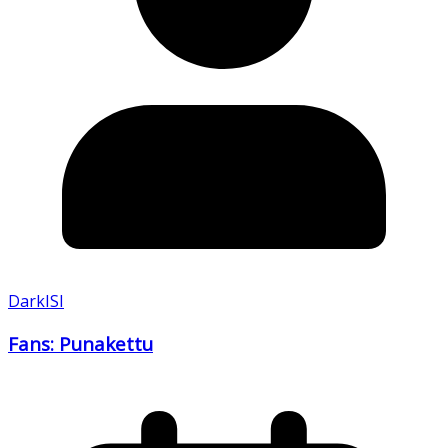
DarkISI
Fans: Punakettu