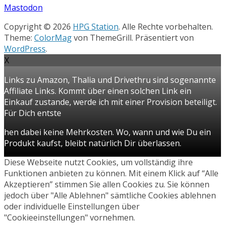
Mastodon
Copyright © 2026
HPG Station
. Alle Rechte vorbehalten.
Theme:
ColorMag
von ThemeGrill. Präsentiert von
WordPress
.
X
Links zu Amazon, Thalia und Drivethru sind sogenannte
Affiliate Links. Kommt über einen solchen Link ein
Einkauf zustande, werde ich mit einer Provision beteiligt.
Für Dich entste
hen dabei keine Mehrkosten. Wo, wann und wie Du ein
Produkt kaufst, bleibt natürlich Dir überlassen.
Diese Webseite nutzt Cookies, um vollständig ihre
Funktionen anbieten zu können. Mit einem Klick auf “Alle
Akzeptieren” stimmen Sie allen Cookies zu. Sie können
jedoch über "Alle Ablehnen" sämtliche Cookies ablehnen
oder individuelle Einstellungen über
"Cookieeinstellungen" vornehmen.