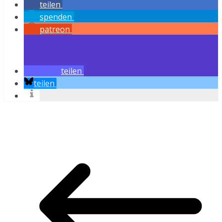
teilen
spenden
patreon
teilen
teilen