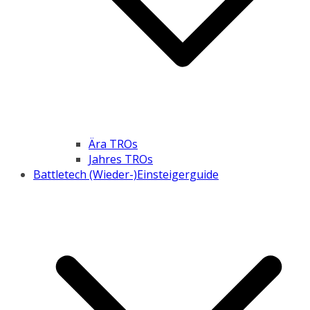
Ära TROs
Jahres TROs
Battletech (Wieder-)Einsteigerguide