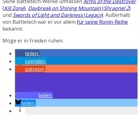
Seine Battletech-Werke umfassen
Arms of the Destroyer
(
Kill Zone
)
,
Daybreak on Shining Mountain
(
Shrapnel 2
)
und
Swords of Light and Darkness
(
Legacy
)
. Außerhalb
von Battletech war er vor allem
für seine Ronin-Reihe
bekannt.
Möge er in Frieden ruhen.
teilen
spenden
patreon
teilen
teilen