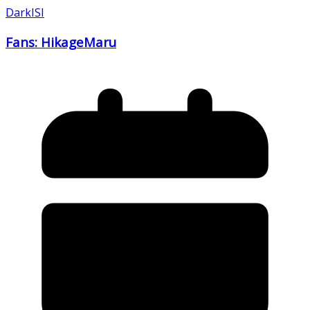
DarkISI
Fans: HikageMaru