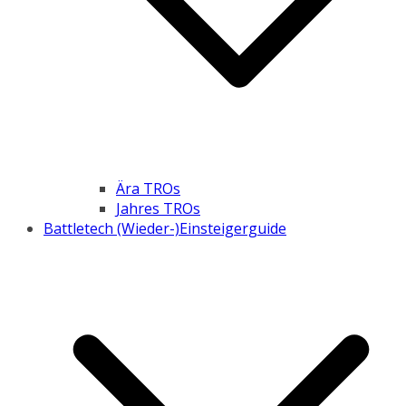
Ära TROs
Jahres TROs
Battletech (Wieder-)Einsteigerguide