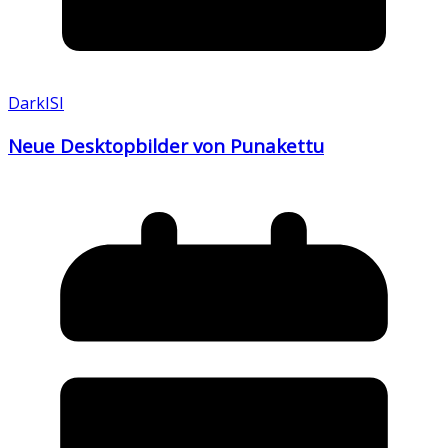
DarkISI
Neue Desktopbilder von Punakettu