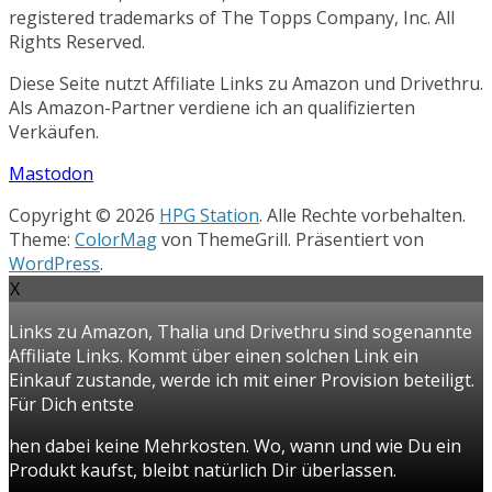
registered trademarks of The Topps Company, Inc. All
Rights Reserved.
Diese Seite nutzt Affiliate Links zu Amazon und Drivethru.
Als Amazon-Partner verdiene ich an qualifizierten
Verkäufen.
Mastodon
Copyright © 2026
HPG Station
. Alle Rechte vorbehalten.
Theme:
ColorMag
von ThemeGrill. Präsentiert von
WordPress
.
X
Links zu Amazon, Thalia und Drivethru sind sogenannte
Affiliate Links. Kommt über einen solchen Link ein
Einkauf zustande, werde ich mit einer Provision beteiligt.
Für Dich entste
hen dabei keine Mehrkosten. Wo, wann und wie Du ein
Produkt kaufst, bleibt natürlich Dir überlassen.