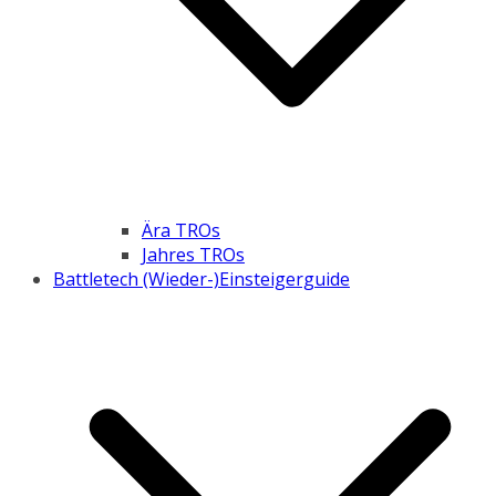
Ära TROs
Jahres TROs
Battletech (Wieder-)Einsteigerguide