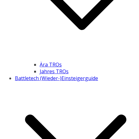
Ära TROs
Jahres TROs
Battletech (Wieder-)Einsteigerguide