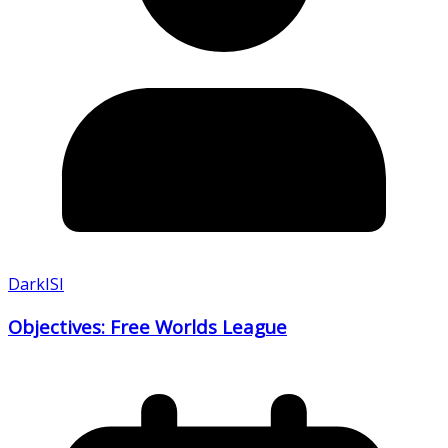
DarkISI
Objectives: Free Worlds League