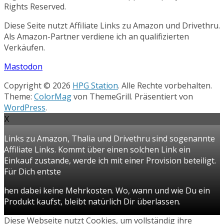
Rights Reserved.
Diese Seite nutzt Affiliate Links zu Amazon und Drivethru.
Als Amazon-Partner verdiene ich an qualifizierten
Verkäufen.
Mastodon
Copyright © 2026
HPG Station
. Alle Rechte vorbehalten.
Theme:
ColorMag
von ThemeGrill. Präsentiert von
WordPress
.
X
Links zu Amazon, Thalia und Drivethru sind sogenannte
Affiliate Links. Kommt über einen solchen Link ein
Einkauf zustande, werde ich mit einer Provision beteiligt.
Für Dich entste
hen dabei keine Mehrkosten. Wo, wann und wie Du ein
Produkt kaufst, bleibt natürlich Dir überlassen.
Diese Webseite nutzt Cookies, um vollständig ihre