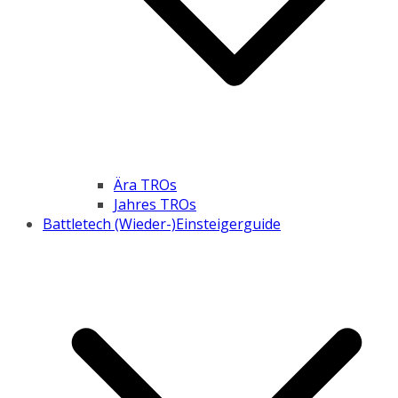
Ära TROs
Jahres TROs
Battletech (Wieder-)Einsteigerguide