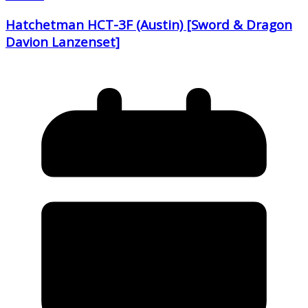
Hatchetman HCT-3F (Austin) [Sword & Dragon
Davion Lanzenset]