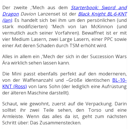
Der zweite ‚‘Mech aus dem
Starterbook: Sword and
Dragon
Davion
Lanzenset ist der
Black Knight BL-6-KNT
(Ian)
. Es handelt sich bei ihm um den persönlichen (und
stark modifizierten) ‘Mech von Ian McKinnon (und
vermutlich auch seiner Vorfahren). Bewaffnet ist er mit
vier Medium Lasern, zwei Large Lasern, einer PPC sowie
einer Axt deren Schaden durch TSM erhöht wird.
Alles in allem ein ‚‘Mech der sich in der Succession Wars
Ära wirklich sehen lassen kann.
Die Mini passt ebenfalls perfekt auf den moderneren,
von der Waffenanzahl und –Größe identischen
BL-10-
KNT (Ross)
von Ians Sohn (der lediglich eine Aufrüstung
der älteren Maschine darstellt).
Schaut, wie gewohnt, zuerst auf die Verpackung. Darin
solltet ihr zwei Teile sehen, den Torso und eine
Armleiste. Wenn das alles da ist, geht zum nächsten
Schritt über: Das Zusammenstecken.