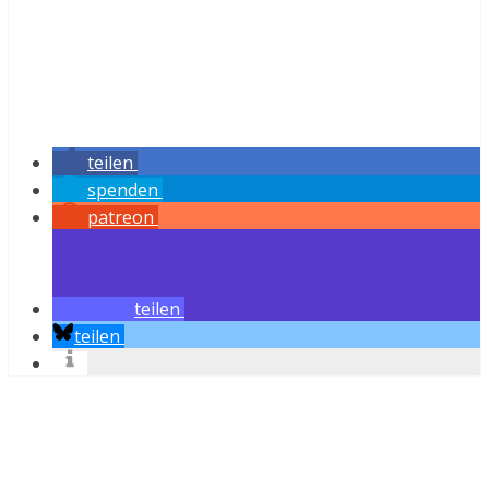
teilen
spenden
patreon
teilen
teilen