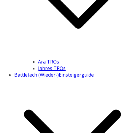
Ära TROs
Jahres TROs
Battletech (Wieder-)Einsteigerguide