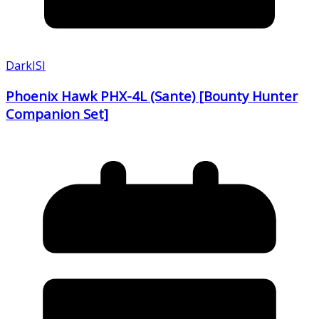
DarkISI
Phoenix Hawk PHX-4L (Sante) [Bounty Hunter
Companion Set]