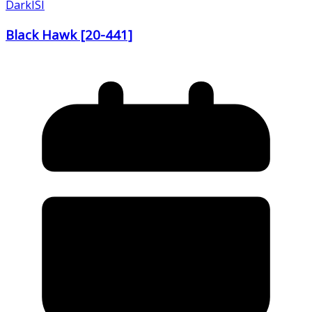
DarkISI
Black Hawk [20-441]