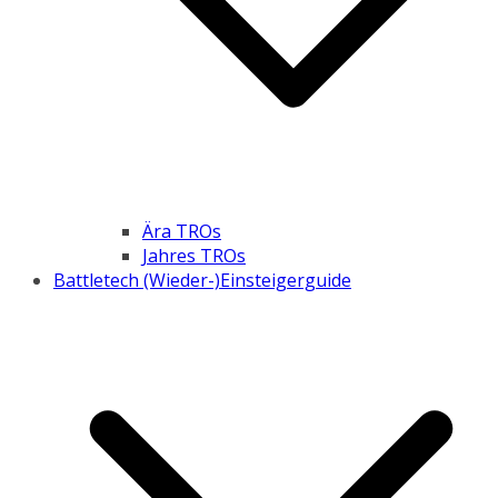
Ära TROs
Jahres TROs
Battletech (Wieder-)Einsteigerguide