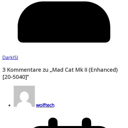
DarkISI
3 Kommentare zu „
Mad Cat Mk II (Enhanced)
[20-5040]
“
wolftech