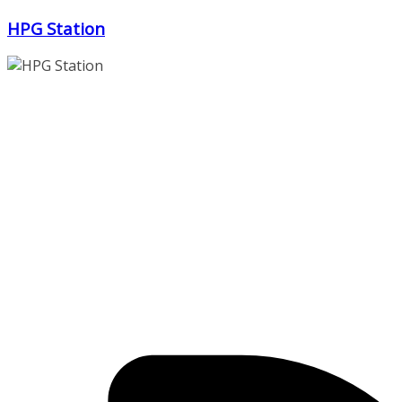
Zum
HPG Station
Inhalt
springen