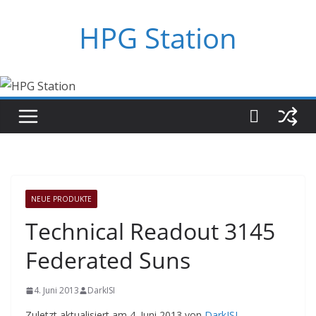
Zum
HPG Station
Inhalt
springen
NEUE PRODUKTE
Technical Readout 3145
Federated Suns
4. Juni 2013
DarkISI
Zuletzt aktualisiert am 4. Juni 2013 von
DarkISI