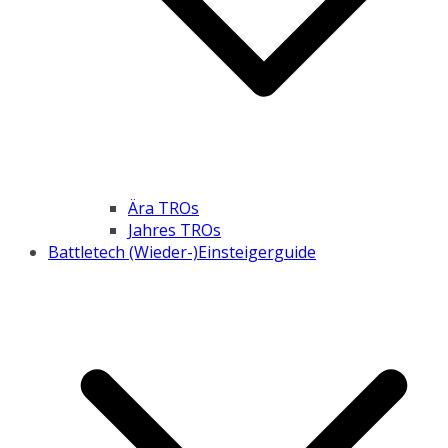
Ära TROs
Jahres TROs
Battletech (Wieder-)Einsteigerguide