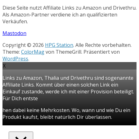
Diese Seite nutzt Affiliate Links zu Amazon und Drivethru.
Als Amazon-Partner verdiene ich an qualifizierten
Verkäufen.
Mastodon
Copyright © 2026
HPG Station
. Alle Rechte vorbehalten.
Theme:
ColorMag
von ThemeGrill. Präsentiert von
WordPress
.
X
Links zu Amazon, Thalia und Drivethru sind sogenannte
Affiliate Links. Kommt über einen solchen Link ein
Einkauf zustande, werde ich mit einer Provision beteiligt.
Für Dich entste
hen dabei keine Mehrkosten. Wo, wann und wie Du ein
Produkt kaufst, bleibt natürlich Dir überlassen.