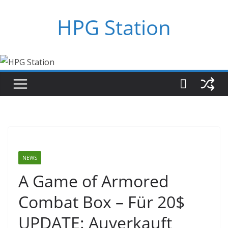
Zum
HPG Station
Inhalt
springen
NEWS
A Game of Armored
Combat Box – Für 20$
UPDATE: Auverkauft