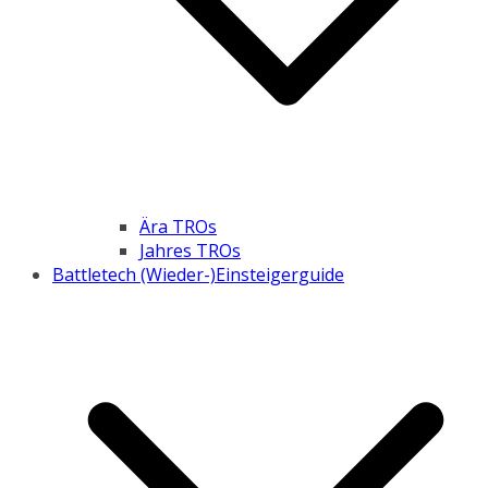
Ära TROs
Jahres TROs
Battletech (Wieder-)Einsteigerguide