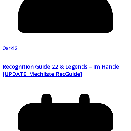
DarkISI
Recognition Guide 22 & Legends – Im Handel
[UPDATE: Mechliste RecGuide]