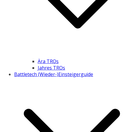
Ära TROs
Jahres TROs
Battletech (Wieder-)Einsteigerguide