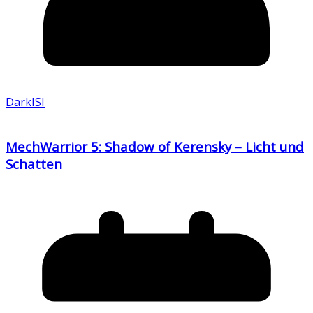
DarkISI
MechWarrior 5: Shadow of Kerensky – Licht und
Schatten