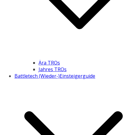
Ära TROs
Jahres TROs
Battletech (Wieder-)Einsteigerguide