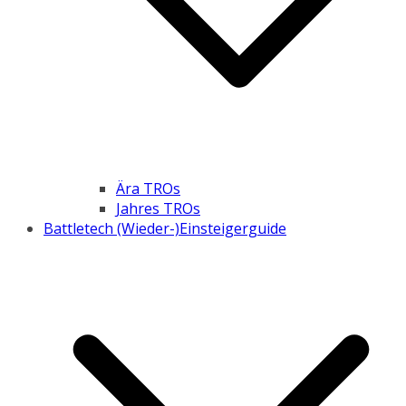
Ära TROs
Jahres TROs
Battletech (Wieder-)Einsteigerguide