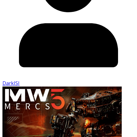
DarkISI