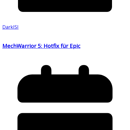
DarkISI
MechWarrior 5: Hotfix für Epic