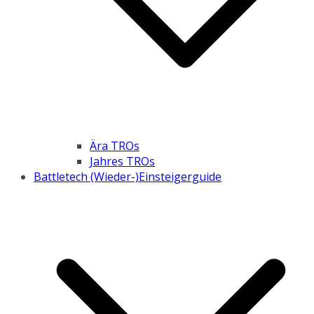
Ära TROs
Jahres TROs
Battletech (Wieder-)Einsteigerguide