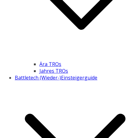
Ära TROs
Jahres TROs
Battletech (Wieder-)Einsteigerguide