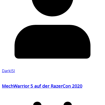
DarkISI
MechWarrior 5 auf der RazerCon 2020