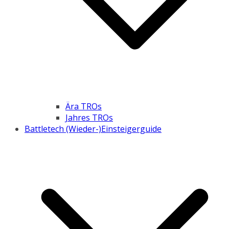
Ära TROs
Jahres TROs
Battletech (Wieder-)Einsteigerguide