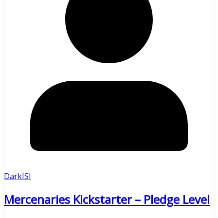
DarkISI
Mercenaries Kickstarter – Pledge Level