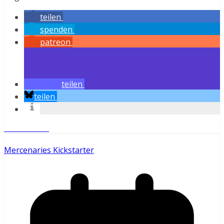
teilen
spenden
patreon
teilen
teilen
Weiterlesen
Mercenaries Kickstarter