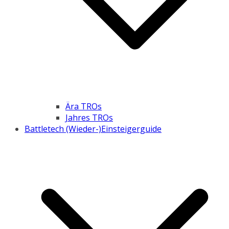
Ära TROs
Jahres TROs
Battletech (Wieder-)Einsteigerguide