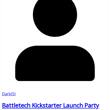
DarkISI
Battletech Kickstarter Launch Party