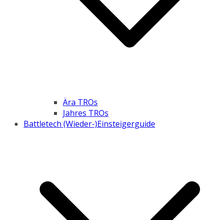
Ära TROs
Jahres TROs
Battletech (Wieder-)Einsteigerguide