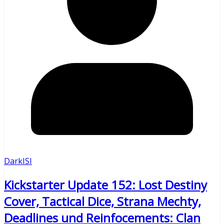
DarkISI
Kickstarter Update 152: Lost Destiny
Cover, Tactical Dice, Strana Mechty,
Deadlines und Reinfocements: Clan