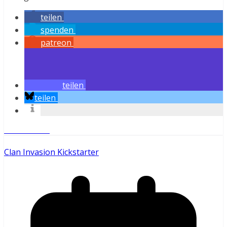
teilen
spenden
patreon
teilen
teilen
Weiterlesen
Clan Invasion Kickstarter