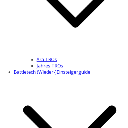
Ära TROs
Jahres TROs
Battletech (Wieder-)Einsteigerguide