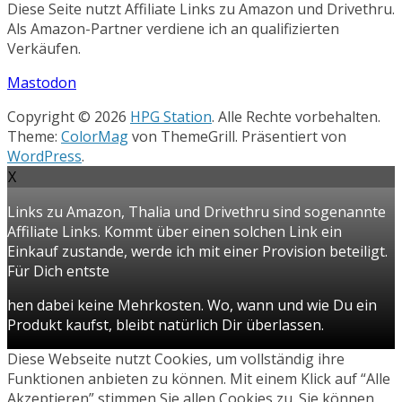
Diese Seite nutzt Affiliate Links zu Amazon und Drivethru.
Als Amazon-Partner verdiene ich an qualifizierten
Verkäufen.
Mastodon
Copyright © 2026
HPG Station
. Alle Rechte vorbehalten.
Theme:
ColorMag
von ThemeGrill. Präsentiert von
WordPress
.
X
Links zu Amazon, Thalia und Drivethru sind sogenannte
Affiliate Links. Kommt über einen solchen Link ein
Einkauf zustande, werde ich mit einer Provision beteiligt.
Für Dich entste
hen dabei keine Mehrkosten. Wo, wann und wie Du ein
Produkt kaufst, bleibt natürlich Dir überlassen.
Diese Webseite nutzt Cookies, um vollständig ihre
Funktionen anbieten zu können. Mit einem Klick auf “Alle
Akzeptieren” stimmen Sie allen Cookies zu. Sie können