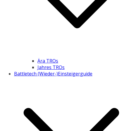
Ära TROs
Jahres TROs
Battletech (Wieder-)Einsteigerguide