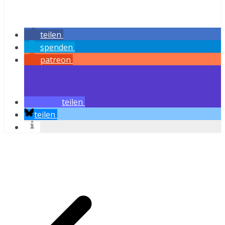
teilen
spenden
patreon
teilen
teilen