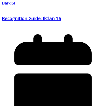
DarkISI
Recognition Guide: IlClan 16