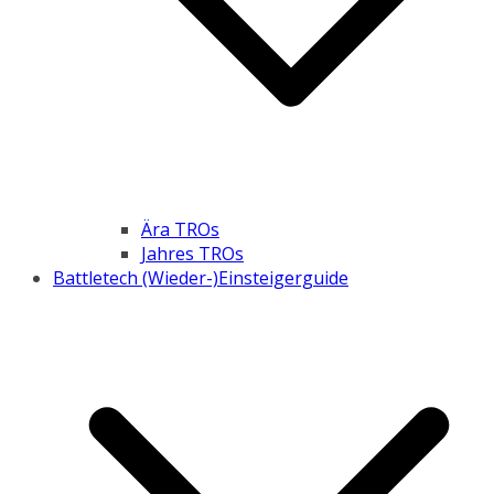
Ära TROs
Jahres TROs
Battletech (Wieder-)Einsteigerguide