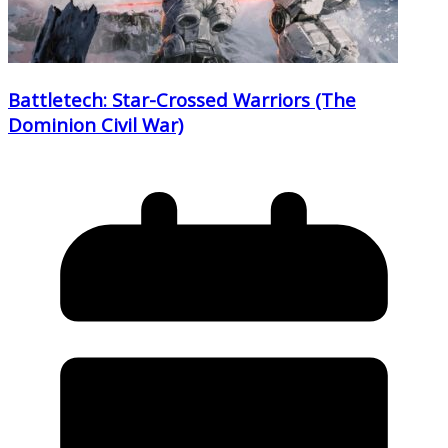
Battletech: Star-Crossed Warriors (The
Dominion Civil War)