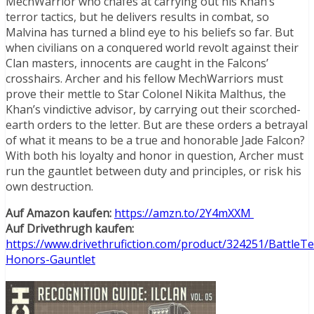
MechWarrior who chafes at carrying out his Khan’s
terror tactics, but he delivers results in combat, so
Malvina has turned a blind eye to his beliefs so far. But
when civilians on a conquered world revolt against their
Clan masters, innocents are caught in the Falcons’
crosshairs. Archer and his fellow MechWarriors must
prove their mettle to Star Colonel Nikita Malthus, the
Khan’s vindictive advisor, by carrying out their scorched-
earth orders to the letter. But are these orders a betrayal
of what it means to be a true and honorable Jade Falcon?
With both his loyalty and honor in question, Archer must
run the gauntlet between duty and principles, or risk his
own destruction.
Auf Amazon kaufen:
https://amzn.to/2Y4mXXM
Auf Drivethrugh kaufen:
https://www.drivethrufiction.com/product/324251/BattleTe
Honors-Gauntlet