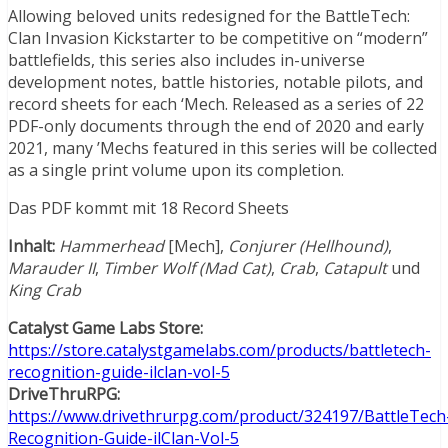
Allowing beloved units redesigned for the BattleTech:
Clan Invasion Kickstarter to be competitive on “modern”
battlefields, this series also includes in-universe
development notes, battle histories, notable pilots, and
record sheets for each ‘Mech. Released as a series of 22
PDF-only documents through the end of 2020 and early
2021, many ’Mechs featured in this series will be collected
as a single print volume upon its completion.
Das PDF kommt mit 18 Record Sheets
Inhalt:
Hammerhead
[Mech],
Conjurer (Hellhound)
,
Marauder II
,
Timber Wolf (Mad Cat)
,
Crab
,
Catapult
und
King Crab
Catalyst Game Labs Store:
https://store.catalystgamelabs.com/products/battletech-
recognition-guide-ilclan-vol-5
DriveThruRPG:
https://www.drivethrurpg.com/product/324197/BattleTech
Recognition-Guide-ilClan-Vol-5