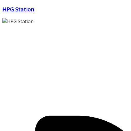
Zum
HPG Station
Inhalt
springen